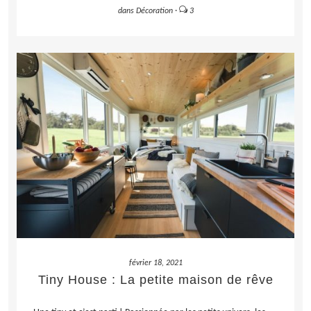
dans
Décoration
·
3
LIRE LA SUITE
février 18, 2021
Tiny House : La petite maison de rêve